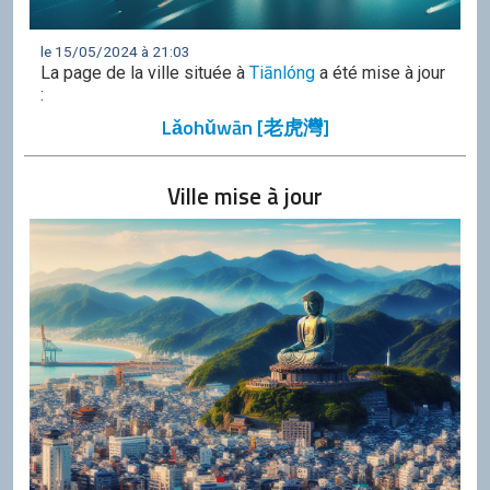
le 15/05/2024 à 21:03
La page de la ville située à
Tiānlóng
a été mise à jour
:
Lǎohǔwān [老虎灣]
Ville mise à jour