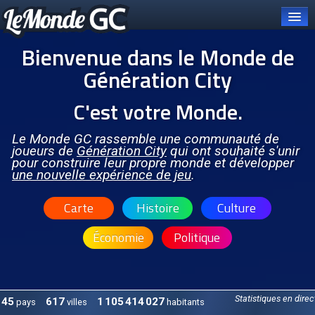
Bienvenue dans le Monde de
Génération City
C'est votre Monde.
Connexion
Carte et pays
Le Monde GC rassemble une communauté de
joueurs de
Génération City
qui ont souhaité s'unir
pour construire leur propre monde et développer
Organisations
une nouvelle expérience de jeu
.
OCGC
Carte
Histoire
Culture
À PROPOS DE L'OCGC
Économie
Politique
Présentation de l'OCGC
Communiqués publiés
ORGANES DE L'OCGC
Statistiques en direc
45
617
1 105 414 027
pays
villes
habitants