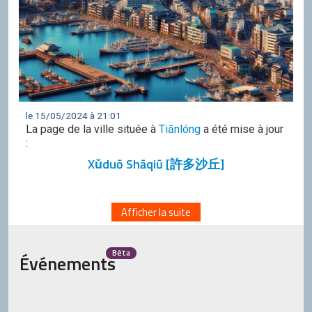
le 15/05/2024 à 21:01
La page de la ville située à
Tiānlóng
a été mise à jour
:
Xǔduō Shāqiū [許多沙丘]
Afficher la suite
Bêta
Événements