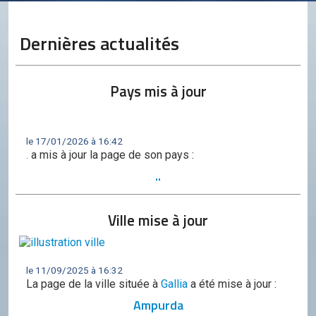
Conseil de l'OCGC
Assemblée générale
Dernières actualités
LES COMITÉS
Géographie
Pays mis à jour
Culture
Histoire
le 17/01/2026 à 16:42
.
a mis à jour la page de son pays :
Économie
..
Politique
Ville mise à jour
Participer
Génération City
L'UNIVERS GC
le 11/09/2025 à 16:32
La page de la ville située à
Gallia
a été mise à jour :
Le forum
Ampurda