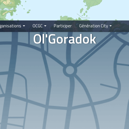
ganisations
OCGC
Participer
Génération City
Ol'Goradok