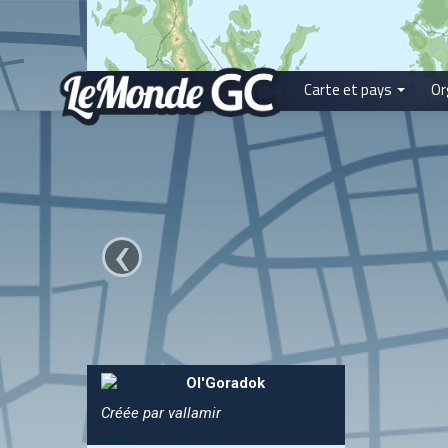
Carte et pays
Or
‹
Ol'Goradok
Créée par vallamir