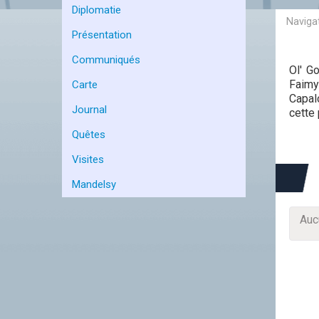
Diplomatie
Présentation
Communiqués
Ol' G
Faimy
Carte
Capal
Journal
cette 
Quêtes
Visites
Mandelsy
Auc