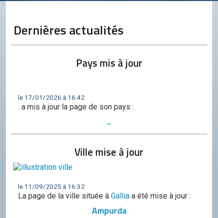
Conseil de l'OCGC
Assemblée générale
Dernières actualités
LES COMITÉS
Géographie
Pays mis à jour
Culture
Histoire
le 17/01/2026 à 16:42
.
a mis à jour la page de son pays :
Économie
..
Politique
Ville mise à jour
Participer
Génération City
L'UNIVERS GC
le 11/09/2025 à 16:32
La page de la ville située à
Gallia
a été mise à jour :
Le forum
Ampurda