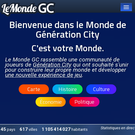
Bienvenue dans le Monde de
Génération City
C'est votre Monde.
Connexion
Carte et pays
Le Monde GC rassemble une communauté de
joueurs de
Génération City
qui ont souhaité s'unir
pour construire leur propre monde et développer
Organisations
une nouvelle expérience de jeu
.
OCGC
Carte
Histoire
Culture
À PROPOS DE L'OCGC
Économie
Politique
Présentation de l'OCGC
Communiqués publiés
ORGANES DE L'OCGC
Statistiques en direc
45
617
1 105 414 027
pays
villes
habitants