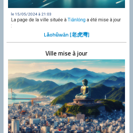
le 15/05/2024 à 21:03
La page de la ville située à
Tiānlóng
a été mise à jour
:
Lǎohǔwān [老虎灣]
Ville mise à jour