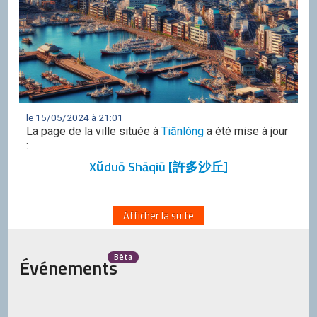
le 15/05/2024 à 21:01
La page de la ville située à
Tiānlóng
a été mise à jour
:
Xǔduō Shāqiū [許多沙丘]
Afficher la suite
Bêta
Événements