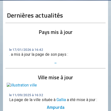
Conseil de l'OCGC
Assemblée générale
Dernières actualités
LES COMITÉS
Géographie
Pays mis à jour
Culture
Histoire
le 17/01/2026 à 16:42
.
a mis à jour la page de son pays :
Économie
..
Politique
Ville mise à jour
Participer
Génération City
L'UNIVERS GC
le 11/09/2025 à 16:32
La page de la ville située à
Gallia
a été mise à jour :
Le forum
Ampurda