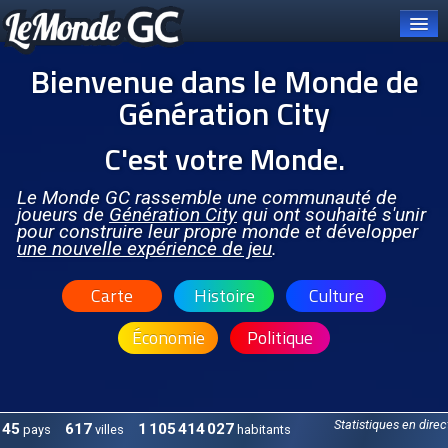
Bienvenue dans le Monde de
Génération City
C'est votre Monde.
Connexion
Carte et pays
Le Monde GC rassemble une communauté de
joueurs de
Génération City
qui ont souhaité s'unir
pour construire leur propre monde et développer
Organisations
une nouvelle expérience de jeu
.
OCGC
Carte
Histoire
Culture
À PROPOS DE L'OCGC
Économie
Politique
Présentation de l'OCGC
Communiqués publiés
ORGANES DE L'OCGC
Statistiques en direc
45
617
1 105 414 027
pays
villes
habitants