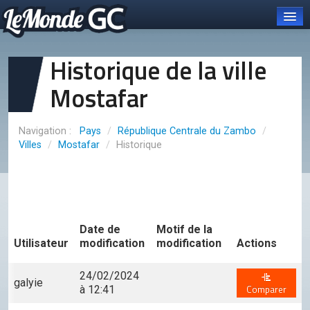
Historique de la ville
Mostafar
Connexion
Pays
/
République Centrale du Zambo
/
Carte et pays
Villes
/
Mostafar
/
Historique
Organisations
OCGC
À PROPOS DE L'OCGC
Date de
Motif de la
Présentation de l'OCGC
Utilisateur
modification
modification
Actions
Communiqués publiés
24/02/2024
galyie
ORGANES DE L'OCGC
Comparer
à 12:41