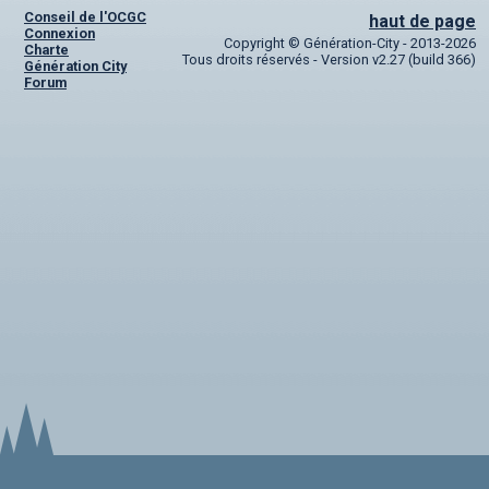
Conseil de l'OCGC
Conseil de l'OCGC
haut de page
Connexion
Copyright © Génération-City - 2013-2026
Assemblée générale
Charte
Tous droits réservés - Version v2.27 (build 366)
Génération City
Forum
LES COMITÉS
Géographie
Culture
Histoire
Économie
Politique
Participer
Génération City
L'UNIVERS GC
Le forum