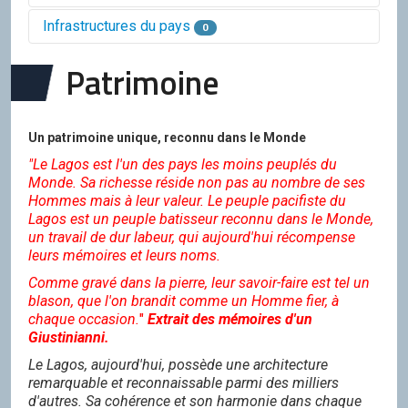
Infrastructures du pays
0
Balance des ressources issues des villes
du pays
Patrimoine
4 150
630
-60
-210
640
20
265
305
Balance des ressources issues des
Un patrimoine unique, reconnu dans le Monde
infrastructures du pays
"Le Lagos est l'un des pays les moins peuplés du
0
0
0
0
0
0
0
0
Monde. Sa richesse réside non pas au nombre de ses
Hommes mais à leur valeur. Le peuple pacifiste du
Balance des ressources issues des
Lagos est un peuple batisseur reconnu dans le Monde,
organisations dont fait partie le pays
un travail de dur labeur, qui aujourd'hui récompense
leurs mémoires et leurs noms.
0
0
0
0
0
0
0
0
Balance des ressources issues du roleplay
Comme gravé dans la pierre, leur savoir-faire est tel un
blason, que l'on brandit comme un Homme fier, à
0
0
0
0
0
0
0
0
chaque occasion.
"
Extrait des mémoires d'un
Giustinianni.
Balance des ressources issues de la carte
Le Lagos, aujourd'hui, possède une architecture
1 392
2 376
2 106
143 069
4 612
remarquable et reconnaissable parmi des milliers
3 163
7 621
3 643
d'autres. Sa cohérence et son harmonie dans chaque