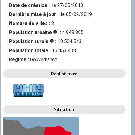
Discord
Date de création :
le 27/05/2013
Dernière mise à jour :
le 05/02/2019
Squirrel
Nombre de villes :
8
CONTRIBUER
Population urbaine
:
4 948 895
GitHub
Population rurale
:
10 504 543
Population totale :
15 453 438
Régime :
Gouvernance
Réalisé avec
Situation