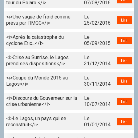
tour du Polaro </i>
07/08/2016
<i>Une vague de froid comme
Le
Lire
prévu par l'IMGC</i>
25/02/2016
<i>Après la catastrophe du
Le
Lire
cyclone Eric...</i>
05/09/2015
<i>Crise au Sunrise, le Lagos
Le
Lire
prend ses dispositions</i>
31/12/2014
<i>Coupe du Monde 2015 au
Le
Lire
Lagos</i>
30/11/2014
<i>Discours du Gouverneur sur la
Le
Lire
crise urbanienne</i>
10/07/2014
<i>Le Lagos, un pays qui se
Le
Lire
reconstruit</i>
01/01/2014