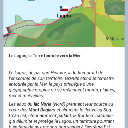
Lagos
Lagos
© Myname
Le Lagos, la Terre tournée vers la Mer
Le Lagos, de par son Histoire, a du tirer profit de
l'ensemble de son territoire. Grande étendue terrestre
entourée par la Mer, le pays privilégie d'une
géopgraphie propice où se mélangent monts, plaines,
mer et merveilles.
Les eaux du
lac Noria
(Nord) prennent leur source au
cœur des
Mont Daglars
et alimente le fleuve au Sud.
L'eau est, étonnamment parlant, la frontière naturelle
qui délimite et protège le Lagos, un territoire pourtant
bien terreste aux proportions vastes à l'extrème Est.