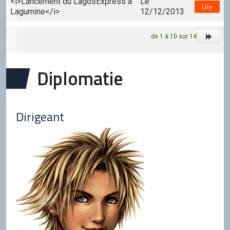
<i>Lancement du LagosExpress à
Le
Lire
Lagumine</i>
12/12/2013
de 1 à 10 sur 14
Diplomatie
Dirigeant