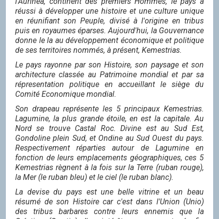
l'Aurinéa, continent des premiers Hommes, le pays a
réussi à développer une histoire et une culture unique
en réunifiant son Peuple, divisé à l'origine en tribus
puis en royaumes éparses. Aujourd'hui, la Gouvernance
donne le la au développement économique et politique
de ses territoires nommés, à présent, Kemestrias.
Le pays rayonne par son Histoire, son paysage et son
architecture classée au Patrimoine mondial et par sa
répresentation politique en accueillant le siège du
Comité Economique mondial.
Son drapeau représente les 5 principaux Kemestrias.
Lagumine, la plus grande étoile, en est la capitale. Au
Nord se trouve Castal Roc. Divine est au Sud Est,
Gondoline plein Sud, et Ondine au Sud Ouest
du pays.
Respectivement réparties autour de Lagumine en
fonction de leurs emplacements géographiques, ces 5
Kemestrias règnent à la fois sur la Terre (ruban rouge),
la Mer (le ruban bleu) et le ciel (le ruban blanc).
La devise du pays est une belle vitrine et un beau
résumé de son Histoire car c'est dans l'Union (Unio)
des tribus barbares contre leurs ennemis que la