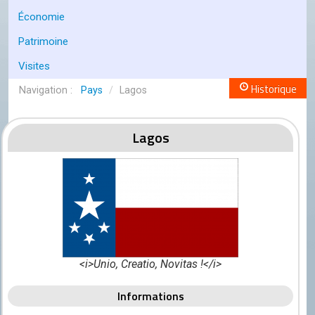
Conseil de l'OCGC
Économie
Assemblée générale
Patrimoine
LES COMITÉS
Visites
Géographie
Historique
Pays
/
Lagos
Culture
Lagos
Histoire
Économie
Politique
Participer
Génération City
<i>Unio, Creatio, Novitas !</i>
L'UNIVERS GC
Le forum
Informations